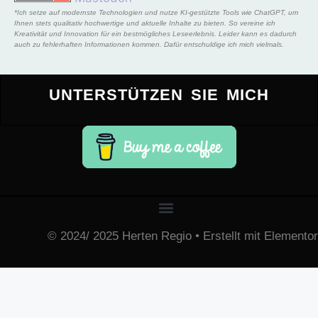
*Ich setze auf modernste Technologien und nutze KI-gestützte Tools wie ChatGPT, um
Ihnen stets qualitativ hochwertige und aktuelle Inhalte zu bieten. So vereine ich
Kreativität und Innovation für ein bestmögliches Leseerlebnis. Leider kann es dadurch
auch zu fehlerhaften Informationen kommen. Dafür entschuldige ich mich vielmals.
UNTERSTÜTZEN SIE MICH
© 2024/ 2025 Herten Regio • Erstellt mit Elementor