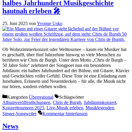
halbes Jahrhundert Musikgeschichte
hautnah erleben 🎤
25. Juni 2025
von
Yvonne Usko
Ob Wohnzimmerkonzert oder Welttournee – kaum ein Musiker hat
es geschafft, über fünf Jahrzehnte hinweg so viele Menschen zu
berühren wie Chris de Burgh. Unter dem Motto „Chris de Burgh –
50 Jahre Solo“ zelebriert der Songpoet nun ein besonderes
Jubiläum: ein halbes Jahrhundert auf der Bühne, mit Gitarre, Klavier
und Geschichten voller Gefühl. Diese Tour ist eine Einladung zum
Innehalten, Erinnern und Neuentdecken – für alle, die Musik nicht
nur hören, sondern erleben wollen.
Kategorien
Überregional
Schlagwörter
Albumveröffentlichungen
,
Chris de Burgh
,
Jubiläumskonzert
,
Konzerttourneen 2025
,
Live-Musik erleben
,
Musiklegenden
,
Singer-Songwriter
Kommentar hinterlassen
News