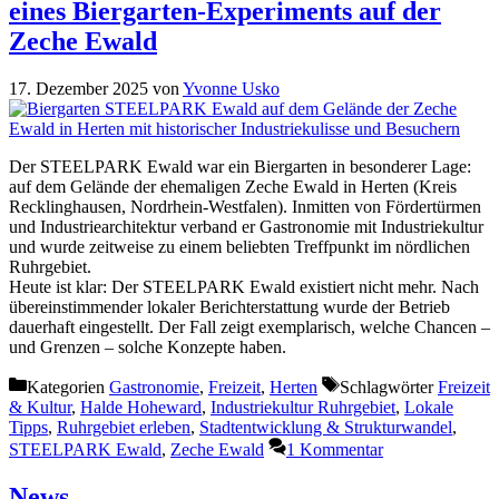
eines Biergarten-Experiments auf der
Zeche Ewald
17. Dezember 2025
von
Yvonne Usko
Der STEELPARK Ewald war ein Biergarten in besonderer Lage:
auf dem Gelände der ehemaligen Zeche Ewald in Herten (Kreis
Recklinghausen, Nordrhein-Westfalen). Inmitten von Fördertürmen
und Industriearchitektur verband er Gastronomie mit Industriekultur
und wurde zeitweise zu einem beliebten Treffpunkt im nördlichen
Ruhrgebiet.
Heute ist klar: Der STEELPARK Ewald existiert nicht mehr. Nach
übereinstimmender lokaler Berichterstattung wurde der Betrieb
dauerhaft eingestellt. Der Fall zeigt exemplarisch, welche Chancen –
und Grenzen – solche Konzepte haben.
Kategorien
Gastronomie
,
Freizeit
,
Herten
Schlagwörter
Freizeit
& Kultur
,
Halde Hoheward
,
Industriekultur Ruhrgebiet
,
Lokale
Tipps
,
Ruhrgebiet erleben
,
Stadtentwicklung & Strukturwandel
,
STEELPARK Ewald
,
Zeche Ewald
1 Kommentar
News