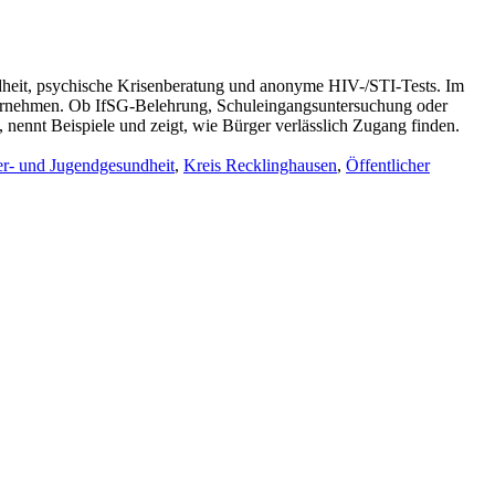
ndheit, psychische Krisenberatung und anonyme HIV-/STI-Tests. Im
nternehmen. Ob IfSG-Belehrung, Schuleingangsuntersuchung oder
, nennt Beispiele und zeigt, wie Bürger verlässlich Zugang finden.
r- und Jugendgesundheit
,
Kreis Recklinghausen
,
Öffentlicher