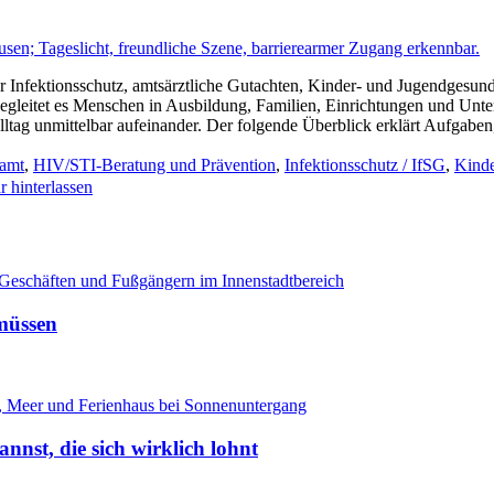
für Infektionsschutz, amtsärztliche Gutachten, Kinder- und Jugendgesu
begleitet es Menschen in Ausbildung, Familien, Einrichtungen und U
lltag unmittelbar aufeinander. Der folgende Überblick erklärt Aufgaben
samt
,
HIV/STI-Beratung und Prävention
,
Infektionsschutz / IfSG
,
Kinde
 hinterlassen
 müssen
annst, die sich wirklich lohnt