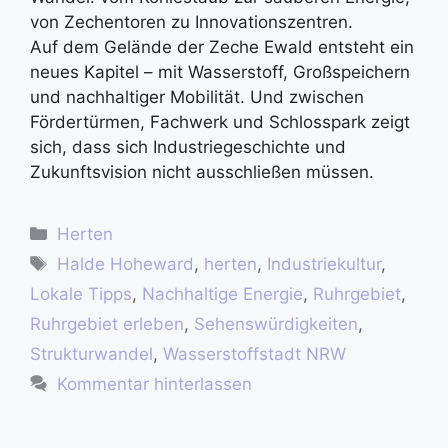
von Zechentoren zu Innovationszentren.
Auf dem Gelände der Zeche Ewald entsteht ein
neues Kapitel – mit Wasserstoff, Großspeichern
und nachhaltiger Mobilität. Und zwischen
Fördertürmen, Fachwerk und Schlosspark zeigt
sich, dass sich Industriegeschichte und
Zukunftsvision nicht ausschließen müssen.
Herten
Halde Hoheward
,
herten
,
Industriekultur
,
Lokale Tipps
,
Nachhaltige Energie
,
Ruhrgebiet
,
Ruhrgebiet erleben
,
Sehenswürdigkeiten
,
Strukturwandel
,
Wasserstoffstadt NRW
Kommentar hinterlassen