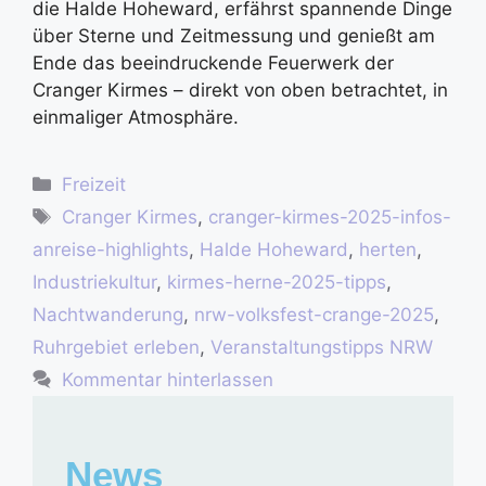
die Halde Hoheward, erfährst spannende Dinge
über Sterne und Zeitmessung und genießt am
Ende das beeindruckende Feuerwerk der
Cranger Kirmes – direkt von oben betrachtet, in
einmaliger Atmosphäre.
Freizeit
Cranger Kirmes
,
cranger-kirmes-2025-infos-
anreise-highlights
,
Halde Hoheward
,
herten
,
Industriekultur
,
kirmes-herne-2025-tipps
,
Nachtwanderung
,
nrw-volksfest-crange-2025
,
Ruhrgebiet erleben
,
Veranstaltungstipps NRW
Kommentar hinterlassen
News