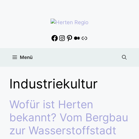
Menü
Industriekultur
Wofür ist Herten
bekannt? Vom Bergbau
zur Wasserstoffstadt