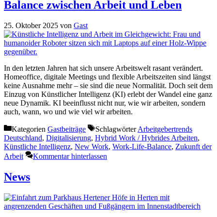
Balance zwischen Arbeit und Leben
25. Oktober 2025
von
Gast
In den letzten Jahren hat sich unsere Arbeitswelt rasant verändert.
Homeoffice, digitale Meetings und flexible Arbeitszeiten sind längst
keine Ausnahme mehr – sie sind die neue Normalität. Doch seit dem
Einzug von Künstlicher Intelligenz (KI) erlebt der Wandel eine ganz
neue Dynamik. KI beeinflusst nicht nur, wie wir arbeiten, sondern
auch, wann, wo und wie viel wir arbeiten.
Kategorien
Gastbeiträge
Schlagwörter
Arbeitgebertrends
Deutschland
,
Digitalisierung
,
Hybrid Work / Hybrides Arbeiten
,
Künstliche Intelligenz
,
New Work
,
Work-Life-Balance
,
Zukunft der
Arbeit
Kommentar hinterlassen
News