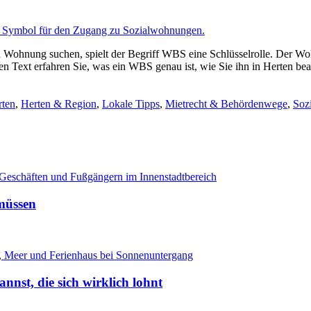
Wohnung suchen, spielt der Begriff WBS eine Schlüsselrolle. Der Wo
n Text erfahren Sie, was ein WBS genau ist, wie Sie ihn in Herten be
rten
,
Herten & Region
,
Lokale Tipps
,
Mietrecht & Behördenwege
,
Soz
 müssen
annst, die sich wirklich lohnt